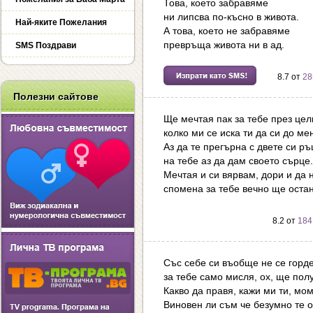
Това, което забравяме
ни липсва по-късно в живота.
Най-яките Пожелания
А това, което не забравяме
превръща живота ни в ад.
SMS Поздрави
8.7 от
28
Полезни сайтове
Ще мечтая пак за тебе през цел
колко ми се иска ти да си до мен
Аз да те прегърна с двете си ръ
на тебе аз да дам своето сърце.
Мечтая и си вярвам, дори и да н
спомена за тебе вечно ще остан
8.2 от
184
Със себе си въобще не се горде
за тебе само мисля, ох, ще пол
Какво да правя, кажи ми ти, мо
Виновен ли съм че безумно те 