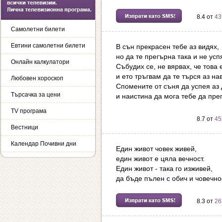
8.4 от
43
Самолетни билети
Евтини самолетни билети
В сън прекрасен тебе аз видях,
но да те прегърна така и не усп
Онлайн калкулатори
Събудих се, не вярвах, че това 
и ето тръгвам да те търся аз на
Любовен хороскоп
Спомените от съня да успея аз 
Търсачка за цени
и наистина да мога тебе да пре
TV програма
8.7 от
45
Вестници
Календар Почивни дни
Един живот човек живей,
един живот е цяла вечност.
Един живот - така го изживей,
да бъде пълен с обич и човечно
8.3 от
26