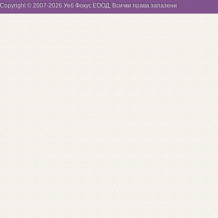
Copyright © 2007-2026 Уеб Фокус ЕООД, Всички права запазени