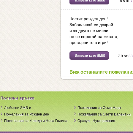
8.5 от
7
Честит рожден ден!
Забавлявай се докрай
и за друго не мисли,
не се впрягай на живота,
превърни го в игри!
7.9 от
83
Виж останалите пожелани
Полезни връзки
Любовни SMS-и
Пожелания за Осми Март
Пожелания за Рожден ден
Пожелания за Свети Валентин
Пожелания за Коледа и Нова Година
Оракул - Нумерология