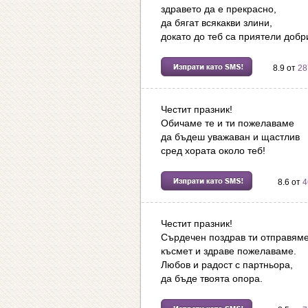
здравето да е прекрасно,
да бягат всякакви злини,
докато до теб са приятели добр
8.9 от
28
Честит празник!
Обичаме те и ти пожелаваме
да бъдеш уважаван и щастлив
сред хората около теб!
8.6 от
4
Честит празник!
Сърдечен поздрав ти отправяме
късмет и здраве пожелаваме.
Любов и радост с партньора,
да бъде твоята опора.