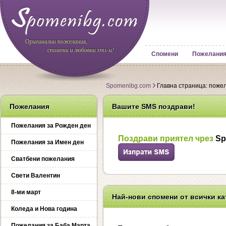
Оригинални пожелания,
спомени и любовни sms-и!
Спомени
Пожелани
Spomenibg.com
Главна страница: пожел
Пожелания
Вашите SMS поздрави!
Пожелания за Рожден ден
Поздрави приятел чрез
Sp
Пожелания за Имен ден
Сватбени пожелания
Свети Валентин
8-ми март
Най-нови спомени от всички к
Коледа и Нова година
Пожелания за Баба Марта