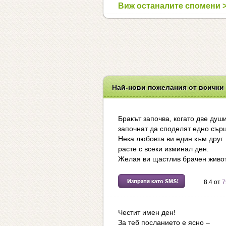
Виж останалите спомени 
Най-нови пожелания от всички
Бракът започва, когато две душ
започнат да споделят едно сърц
Нека любовта ви един към друг
расте с всеки изминал ден.
Желая ви щастлив брачен живот
8.4 от
7
Честит имен ден!
За теб посланието е ясно –